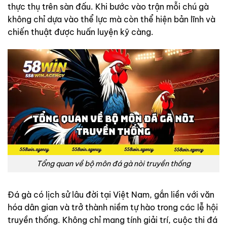
thực thụ trên sàn đấu. Khi bước vào trận mỗi chú gà
không chỉ dựa vào thể lực mà còn thể hiện bản lĩnh và
chiến thuật được huấn luyện kỹ càng.
Tổng quan về bộ môn đá gà nòi truyền thống
Đá gà có lịch sử lâu đời tại Việt Nam, gắn liền với văn
hóa dân gian và trở thành niềm tự hào trong các lễ hội
truyền thống. Không chỉ mang tính giải trí, cuộc thi đá