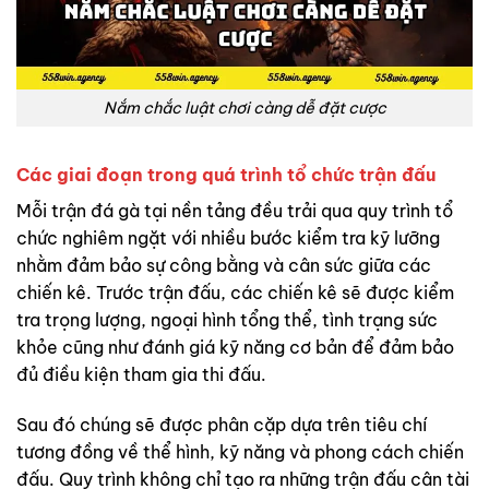
Nắm chắc luật chơi càng dễ đặt cược
Các giai đoạn trong quá trình tổ chức trận đấu
Mỗi trận đá gà
tại nền tảng đều trải qua quy trình tổ
chức nghiêm ngặt với nhiều bước kiểm tra kỹ lưỡng
nhằm đảm bảo sự công bằng và cân sức giữa các
chiến kê. Trước trận đấu, các chiến kê sẽ được kiểm
tra trọng lượng, ngoại hình tổng thể, tình trạng sức
khỏe cũng như đánh giá kỹ năng cơ bản để đảm bảo
đủ điều kiện tham gia thi đấu.
Sau đó chúng sẽ được phân cặp dựa trên tiêu chí
tương đồng về thể hình, kỹ năng và phong cách chiến
đấu. Quy trình không chỉ tạo ra những trận đấu cân tài