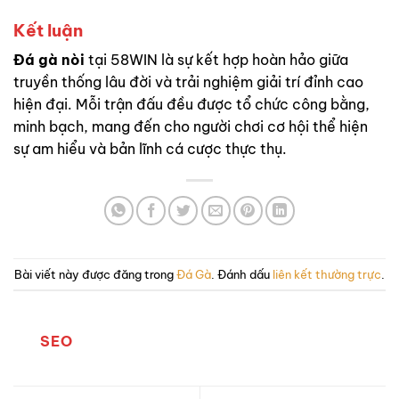
Kết luận
Đá gà nòi
tại 58WIN là sự kết hợp hoàn hảo giữa
truyền thống lâu đời và trải nghiệm giải trí đỉnh cao
hiện đại. Mỗi trận đấu đều được tổ chức công bằng,
minh bạch, mang đến cho người chơi cơ hội thể hiện
sự am hiểu và bản lĩnh cá cược thực thụ.
Bài viết này được đăng trong
Đá Gà
. Đánh dấu
liên kết thường trực
.
SEO