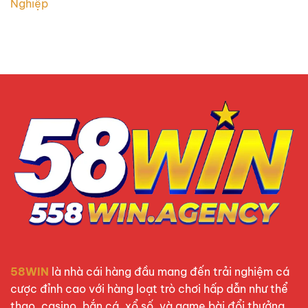
Nghiệp
58WIN
là nhà cái hàng đầu mang đến trải nghiệm cá
cược đỉnh cao với hàng loạt trò chơi hấp dẫn như thể
thao, casino, bắn cá, xổ số, và game bài đổi thưởng.