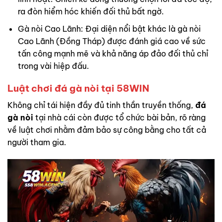
ra đòn hiểm hóc khiến đối thủ bất ngờ.
Gà nòi Cao Lãnh: Đại diện nổi bật khác là gà nòi
Cao Lãnh (Đồng Tháp) được đánh giá cao về sức
tấn công mạnh mẽ và khả năng áp đảo đối thủ chỉ
trong vài hiệp đấu.
Luật chơi đá gà nòi tại 58WIN
Không chỉ tái hiện đầy đủ tinh thần truyền thống,
đá
gà nòi
tại nhà cái còn được tổ chức bài bản, rõ ràng
về luật chơi nhằm đảm bảo sự công bằng cho tất cả
người tham gia.