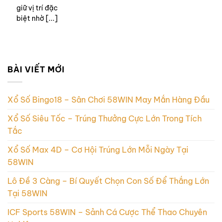
giữ vị trí đặc
biệt nhờ [...]
BÀI VIẾT MỚI
Xổ Số Bingo18 – Sân Chơi 58WIN May Mắn Hàng Đầu
Xổ Số Siêu Tốc – Trúng Thưởng Cực Lớn Trong Tích
Tắc
Xổ Số Max 4D – Cơ Hội Trúng Lớn Mỗi Ngày Tại
58WIN
Lô Đề 3 Càng – Bí Quyết Chọn Con Số Để Thắng Lớn
Tại 58WIN
ICF Sports 58WIN – Sảnh Cá Cược Thể Thao Chuyên