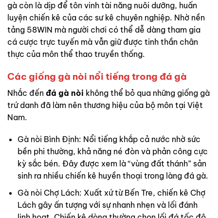
gà còn là dịp để tôn vinh tài năng nuôi dưỡng, huấn
luyện chiến kê của các sư kê chuyên nghiệp. Nhờ nền
tảng 58WIN mà người chơi có thể dễ dàng tham gia
cá cược trực tuyến mà vẫn giữ được tinh thần chân
thực của môn thể thao truyền thống.
Các giống gà nòi nổi tiếng trong đá gà
Nhắc đến
đá gà nòi
không thể bỏ qua những giống gà
trứ danh đã làm nên thương hiệu của bộ môn tại Việt
Nam.
Gà nòi Bình Định: Nổi tiếng khắp cả nước nhờ sức
bền phi thường, khả năng né đòn và phản công cực
kỳ sắc bén. Đây được xem là “vùng đất thánh” sản
sinh ra nhiều chiến kê huyền thoại trong làng đá gà.
Gà nòi Chợ Lách: Xuất xứ từ Bến Tre, chiến kê Chợ
Lách gây ấn tượng với sự nhanh nhẹn và lối đánh
linh hoạt. Chiến kê dòng thường chọn lối đá tốc độ,