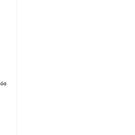
hóa
c