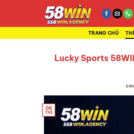
Bỏ
qua
nội
dung
TRANG CHỦ
TH
Lucky Sports 58WI
ĐĂN
06
Th5