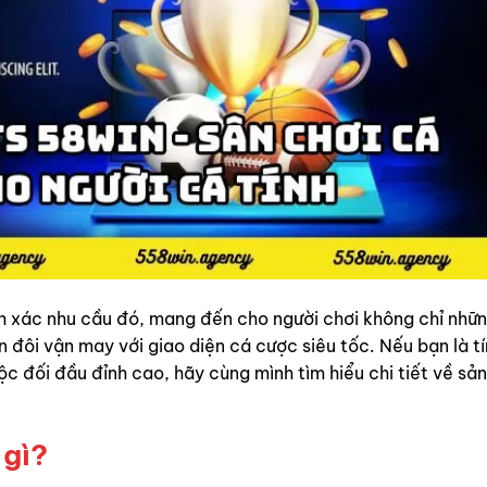
 xác nhu cầu đó, mang đến cho người chơi không chỉ nhữ
 đôi vận may với giao diện cá cược siêu tốc. Nếu bạn là tí
 đối đầu đỉnh cao, hãy cùng mình tìm hiểu chi tiết về sả
 gì?