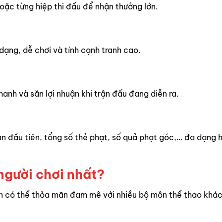
oặc từng hiệp thi đấu để nhận thưởng lớn.
 dạng, dễ chơi và tính cạnh tranh cao.
anh và săn lợi nhuận khi trận đấu đang diễn ra.
àn đầu tiên, tổng số thẻ phạt, số quả phạt góc,… đa dạng 
người chơi nhất?
ạn có thể thỏa mãn đam mê với nhiều bộ môn thể thao khá