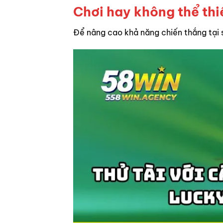
Chơi hay không thể th
Để nâng cao khả năng chiến thắng tại 