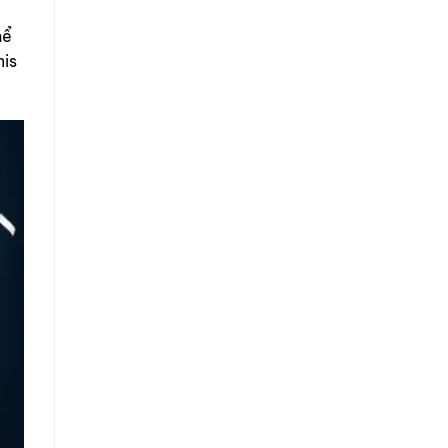
hể
nis