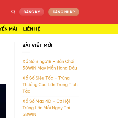
ĐĂNG KÝ
ĐĂNG NHẬP
YẾN MÃI
LIÊN HỆ
BÀI VIẾT MỚI
Xổ Số Bingo18 – Sân Chơi
58WIN May Mắn Hàng Đầu
Xổ Số Siêu Tốc – Trúng
Thưởng Cực Lớn Trong Tích
Tắc
Xổ Số Max 4D – Cơ Hội
Trúng Lớn Mỗi Ngày Tại
58WIN