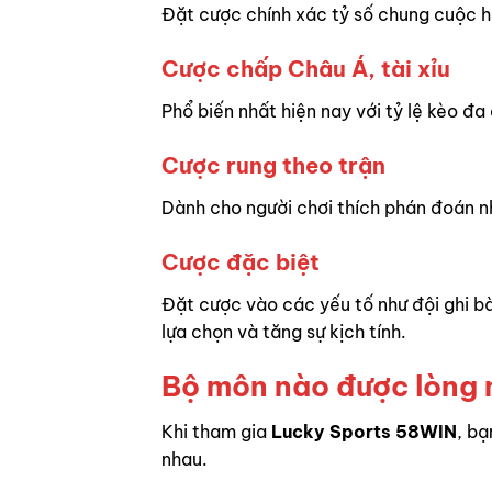
Đặt cược chính xác tỷ số chung cuộc h
Cược chấp Châu Á, tài xỉu
Phổ biến nhất hiện nay với tỷ lệ kèo đa
Cược rung theo trận
Dành cho người chơi thích phán đoán nh
Cược đặc biệt
Đặt cược vào các yếu tố như đội ghi b
lựa chọn và tăng sự kịch tính.
Bộ môn nào được lòng 
Khi tham gia
Lucky Sports 58WIN
, b
nhau.