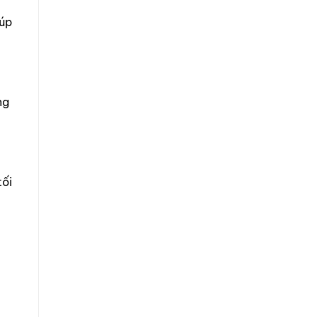
iúp
ng
tối