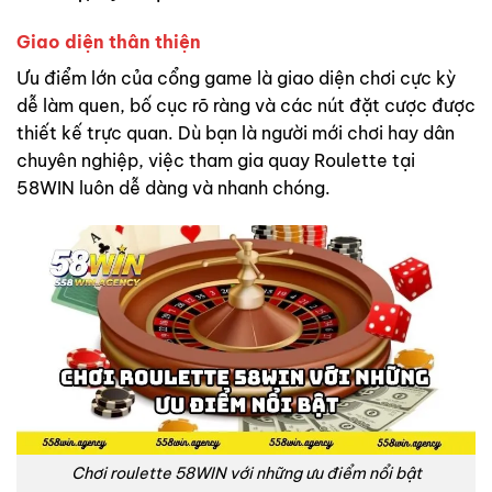
Giao diện thân thiện
Ưu điểm lớn của cổng game là giao diện chơi cực kỳ
dễ làm quen, bố cục rõ ràng và các nút đặt cược được
thiết kế trực quan. Dù bạn là người mới chơi hay dân
chuyên nghiệp, việc tham gia quay Roulette tại
58WIN luôn dễ dàng và nhanh chóng.
Chơi roulette 58WIN với những ưu điểm nổi bật