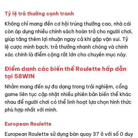
Tỷ lệ trả thưởng cạnh tranh
Không chỉ mang đến cơ hội trúng thưởng cao, nhà cái
còn áp dụng nhiều chính sách hoàn trả cho người chơi,
giúp tăng thêm lợi nhuận ngay cả khi gặp vận xui. Tỷ
lệ cược minh bạch, trả thưởng nhanh chóng và chính
xác chính là điểm cộng rất lớn cho chuyên mục này.
Điểm danh các biến thể Roulette hấp dẫn
tại 58WIN
Nhằm mang đến sự đa dạng trong trải nghiệm, cổng
game liên tục cập nhật nhiều phiên bản biến thể khác
nhau để người chơi có thể linh hoạt lựa chọn hình thức
phù hợp nhất với mình.
European Roulette
European Roulette sử dụng bàn quay 37 ô với số 0 duy