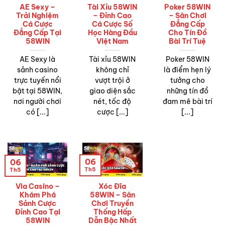
AE Sexy –
Tài Xỉu 58WIN
Poker 58WIN
Trải Nghiệm
– Đỉnh Cao
– Sân Chơi
Cá Cược
Cá Cược Số
Đẳng Cấp
Đẳng Cấp Tại
Học Hàng Đầu
Cho Tín Đồ
58WIN
Việt Nam
Bài Trí Tuệ
AE Sexy là
Tài xỉu 58WIN
Poker 58WIN
sảnh casino
không chỉ
là điểm hẹn lý
trực tuyến nổi
vượt trội ở
tưởng cho
bật tại 58WIN,
giao diện sắc
những tín đồ
nơi người chơi
nét, tốc độ
đam mê bài trí
có [...]
cược [...]
[...]
06
06
Th5
Th5
Via Casino –
Xóc Đĩa
Khám Phá
58WIN – Sân
Sảnh Cược
Chơi Truyền
Đỉnh Cao Tại
Thống Hấp
58WIN
Dẫn Bậc Nhất