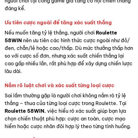
người chơi tại cổng game gia tăng cơ hội chiến thắng
đáng kể.
Ưu tiên cược ngoài để tăng xác suất thắng
Nếu muốn tăng tỷ lệ thắng, người chơi
Roulette
58WIN
nên ưu tiên các hình thức cược ngoài như đỏ/
đen, chẵn/lẻ hoặc cao/thấp. Dù mức thưởng thấp hơn
so với cược số đơn, nhưng xác suất chiến thắng lại
cao gấp nhiều lần, rất phù hợp để xây dựng chiến lược
lâu dài.
Nắm rõ luật chơi và xác suất từng loại cược
Sai lầm thường gặp là người chơi không nắm rõ tỷ lệ
thắng – thua của từng loại cược trong Roulette. Tại
Roulette 58WIN
, việc hiểu rõ xác suất giúp bạn lựa
chọn chiến thuật phù hợp: cược an toàn, cược mạo
hiểm hoặc cược nhân đôi hợp lý theo từng tình huống.